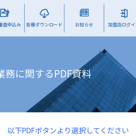
B審査申込み
各種ダウンロード
お知らせ
加盟店ログイ
業務に関するPDF資料
以下PDFボタンより選択してください