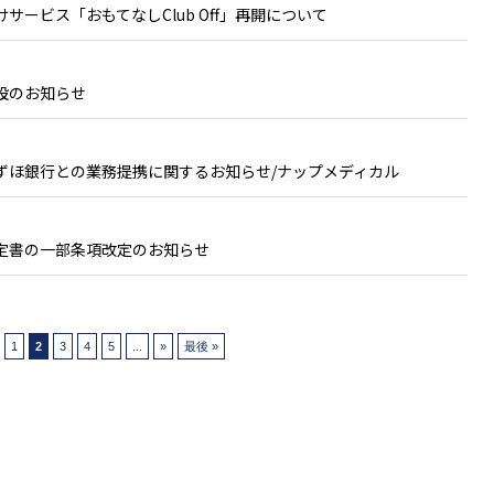
サービス「おもてなしClub Off」再開について
設のお知らせ
ずほ銀行との業務提携に関するお知らせ/ナップメディカル
定書の一部条項改定のお知らせ
1
2
3
4
5
...
»
最後 »