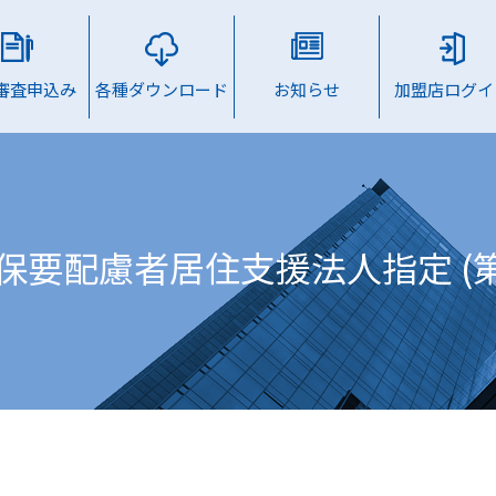
B審査申込み
各種ダウンロード
お知らせ
加盟店ログイ
保要配慮者居住支援法人指定 (第