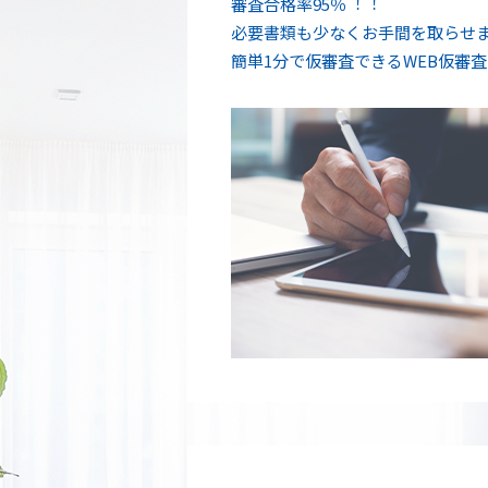
審査合格率95％︕︕
必要書類も少なくお手間を取らせ
簡単1分で仮審査できるWEB仮審