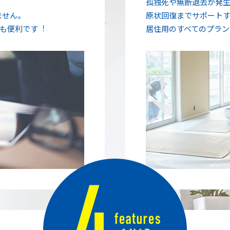
孤独死や無断退去が発
ません。
原状回復までサポート
査も便利です︕
居住用のすべてのプラン