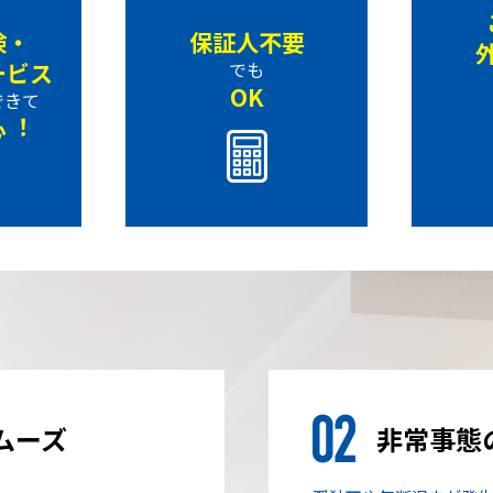
険・
保証人不要
ービス
でも
OK
できて
心︕
ムーズ
非常事態