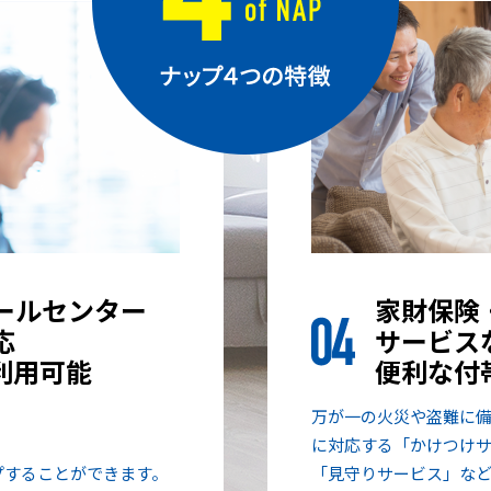
ールセンター
家財保険
応
サービス
ご利用可能
便利な付
万が一の火災や盗難に
に対応する「かけつけ
プすることができます。
「見守りサービス」な